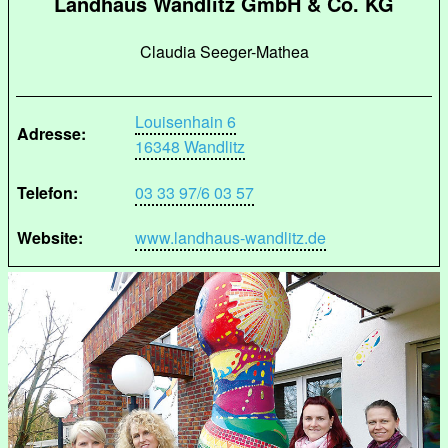
Landhaus Wandlitz GmbH & Co. KG
Claudia Seeger-Mathea
Louisenhain 6
Adresse:
16348 Wandlitz
Telefon:
03 33 97/6 03 57
Website:
www.landhaus-wandlitz.de