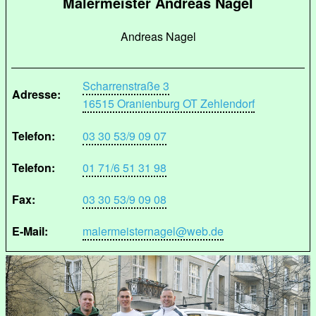
Malermeister Andreas Nagel
Andreas Nagel
Scharrenstraße 3
Adresse:
16515 Oranienburg OT Zehlendorf
Telefon:
03 30 53/9 09 07
Telefon:
01 71/6 51 31 98
Fax:
03 30 53/9 09 08
E-Mail:
malermeisternagel@web.de