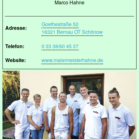
Marco Hahne
Goethestraße 52
Adresse:
16321 Bernau OT Schönow
Telefon:
0 33 38/60 45 37
Website:
www.malermeisterhahne.de