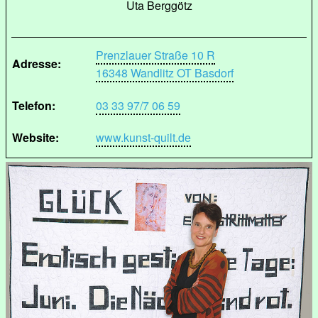
Uta Berggötz
Prenzlauer Straße 10 R
Adresse:
16348 Wandlitz OT Basdorf
Telefon:
03 33 97/7 06 59
Website:
www.kunst-quilt.de