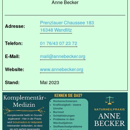
Anne Becker
Prenzlauer Chaussee 183
Adresse:
16348 Wandlitz
Telefon:
01 76/43 07 23 72
E-Mail:
mail@annebecker.org
Website:
www.annebecker.org
Stand:
Mai 2023