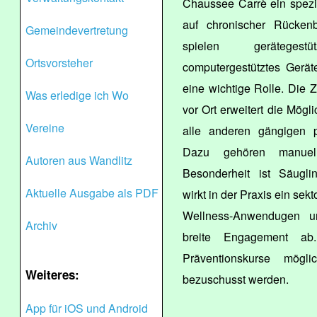
Chaussee Carrè ein spezi
auf chronischer Rückenb
Gemeindevertretung
spielen geräteges
Ortsvorsteher
computergestütztes Gerät
eine wichtige Rolle. Die
Was erledige ich Wo
vor Ort erweitert die Mögli
Vereine
alle anderen gängigen p
Dazu gehören manuell
Autoren aus Wandlitz
Besonderheit ist Säugl
Aktuelle Ausgabe als PDF
wirkt in der Praxis ein sek
Wellness-Anwendugen u
Archiv
breite Engagement a
Präventionskurse mög
Weiteres:
bezuschusst werden.
App für iOS und Android