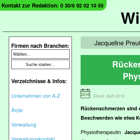
Kontakt zur Redaktion: 0 30/6 92 02 10 55
Wi
Jacqueline Preu
Firmen nach Branchen:
Rücke
Phy
Verzeichnisse & Infos:
Unternehmen von A-Z
Stand: April 2016
Rückenschmerzen sind e
Ärzte
Beschwerden wie etwa K
Verwaltung
Physiotherapeutin
Jacqu
Verwaltungskontakt