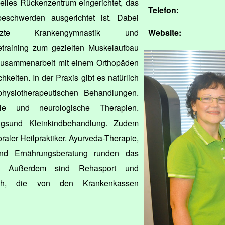
elles Rückenzentrum eingerichtet, das
Telefon:
eschwerden ausgerichtet ist. Dabei
tützte Krankengymnastik und
Website:
etraining zum gezielten Muskelaufbau
 Zusammenarbeit mit einem Orthopäden
chkeiten. In der Praxis gibt es natürlich
hysiotherapeutischen Behandlungen.
e und neurologische Therapien.
ingsund Kleinkindbehandlung. Zudem
toraler Heilpraktiker. Ayurveda-Therapie,
nd Ernährungsberatung runden das
b. Außerdem sind Rehasport und
lich, die von den Krankenkassen