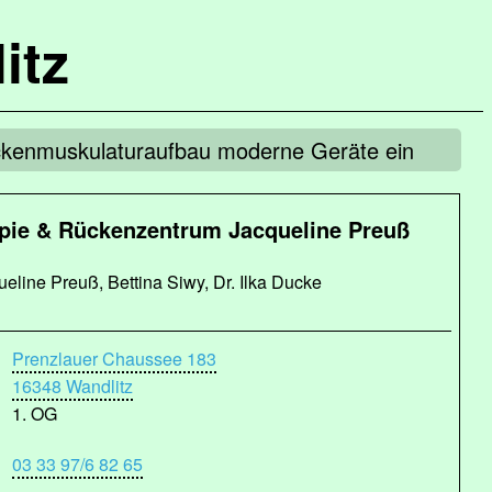
itz
ückenmuskulaturaufbau moderne Geräte ein
pie & Rückenzentrum Jacqueline Preuß
eline Preuß, Bettina Siwy, Dr. Ilka Ducke
Prenzlauer Chaussee 183
16348 Wandlitz
1. OG
03 33 97/6 82 65