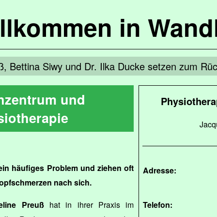
llkommen in Wandl
ß, Bettina Siwy und Dr. Ilka Ducke setzen zum R
nzentrum und
Physiothera
siotherapie
Jacqu
in häufiges Problem und ziehen oft
Adresse:
opfschmerzen nach sich.
eline Preuß
hat in ihrer Praxis im
Telefon: