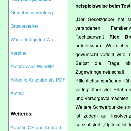
beispielsweise beim Tes
Gemeindevertretung
„Der Gesetzgeber hat s
Ortsvorsteher
veränderten Familienv
Rechtsanwalt
Rico Br
Was erledige ich Wo
aufmerksam. „Wer sicher 
Vereine
gewünscht verteilt wird,
Selbst die Frage ob 
Autoren aus Wandlitz
Zugewinngemeinscha
Aktuelle Ausgabe als PDF
Pflichtteilsansprüchen fü
verfügt über viel Erfahru
Archiv
und Vorsorgevollmachten.
Weitere Schwerpunkte sind
Weiteres:
ist zudem auf Insolven
spezialisiert. „Optimal ist,
App für iOS und Android