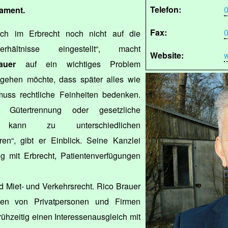
Telefon:
0
tament.
Fax:
0
ich im Erbrecht noch nicht auf die
erhältnisse eingestellt“, macht
Website:
w
auer
auf ein wichtiges Problem
gehen möchte, dass später alles wie
 muss rechtliche Feinheiten bedenken.
Gütertrennung oder gesetzliche
ft kann zu unterschiedlichen
hren“, gibt er Einblick. Seine Kanzlei
ng mit Erbrecht, Patientenverfügungen
 Miet- und Verkehrsrecht. Rico Brauer
zen von Privatpersonen und Firmen
 frühzeitig einen Interessenausgleich mit