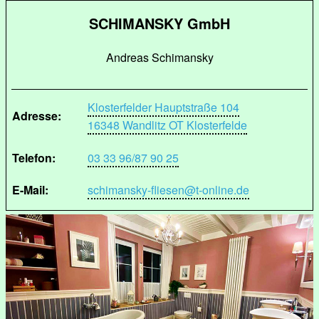
SCHIMANSKY GmbH
Andreas Schimansky
Klosterfelder Hauptstraße 104
Adresse:
16348 Wandlitz OT Klosterfelde
Telefon:
03 33 96/87 90 25
E-Mail:
schimansky-fliesen@t-online.de