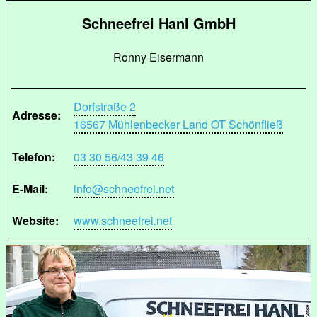
Schneefrei Hanl GmbH
Ronny Eisermann
Dorfstraße 2
Adresse:
16567 Mühlenbecker Land OT Schönfließ
Telefon:
03 30 56/43 39 46
E-Mail:
info@schneefrei.net
Website:
www.schneefrei.net