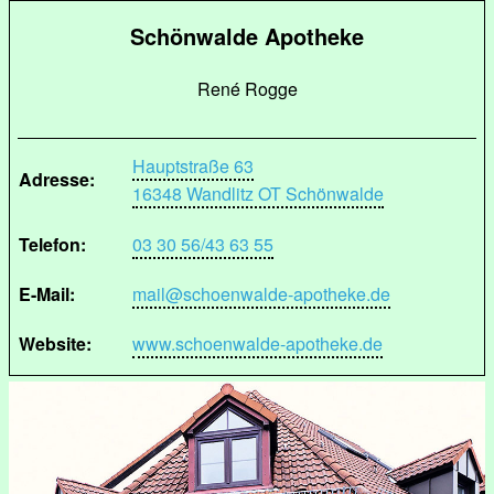
Schönwalde Apotheke
René Rogge
Hauptstraße 63
Adresse:
16348 Wandlitz OT Schönwalde
Telefon:
03 30 56/43 63 55
E-Mail:
mail@schoenwalde-apotheke.de
Website:
www.schoenwalde-apotheke.de