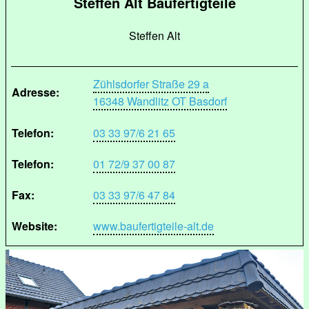
Steffen Alt Baufertigteile
Steffen Alt
Zühlsdorfer Straße 29 a
Adresse:
16348 Wandlitz OT Basdorf
Telefon:
03 33 97/6 21 65
Telefon:
01 72/9 37 00 87
Fax:
03 33 97/6 47 84
Website:
www.baufertigteile-alt.de