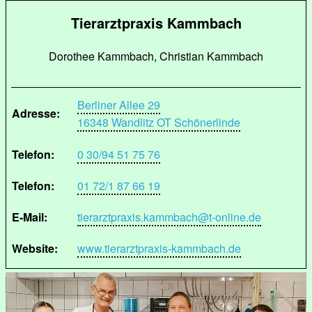
Tierarztpraxis Kammbach
Dorothee Kammbach, Christian Kammbach
Berliner Allee 29
Adresse:
16348 Wandlitz OT Schönerlinde
Telefon:
0 30/94 51 75 76
Telefon:
01 72/1 87 66 19
E-Mail:
tierarztpraxis.kammbach@t-online.de
Website:
www.tierarztpraxis-kammbach.de