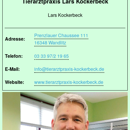
Tierarztpraxis Lars Kockerbeck
Lars Kockerbeck
Prenzlauer Chaussee 111
Adresse:
16348 Wandlitz
Telefon:
03 33 97/2 19 65
E-Mail:
info@tierarztpraxis-kockerbeck.de
Website:
www.tierarztpraxis-kockerbeck.de