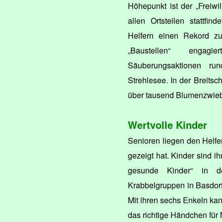
Höhepunkt ist der „Freiwil
allen Ortsteilen stattfin
Helfern einen Rekord z
„Baustellen“ engag
Säuberungsaktionen ru
Strehlesee. In der Breits
über tausend Blumenzwieb
Wertvolle Kinder
Senioren liegen den Helfer
gezeigt hat. Kinder sind i
gesunde Kinder“ in 
Krabbelgruppen in Basdorf
Mit ihren sechs Enkeln ka
das richtige Händchen für