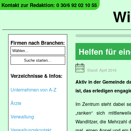
Kontakt zur Redaktion: 0 30/6 92 02 10 55
Wi
Firmen nach Branchen:
Helfen für ei
Stand: April 2016
Verzeichnisse & Infos:
Aktiv in der Gemeinde da
Unternehmen von A-Z
ist, das erledigen engag
Ärzte
Im Zentrum steht dabei s
„ranken“ sich mittlerwe
Verwaltung
Wandlitzer, die Mehrzahl d
Verwaltungskontakt
mal „einen Appel und ein 