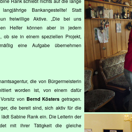
bine Rank schiebt nichts auf die lange
ngjährige Bankangestellte! Statt
un freiwillige Aktive. „Die bei uns
chen Helfer können aber in jedem
n, ob sie in einem speziellen Projekt,
elmäßig eine Aufgabe übernehmen
enamtsagentur, die von Bürgermeisterin
itiiert worden ist, von einem dafür
 Vorsitz von
Bernd Kösters
getragen.
er, die bereit sind, sich aktiv für die
lädt Sabine Rank ein. Die Leiterin der
det mit ihrer Tätigkeit die gleiche