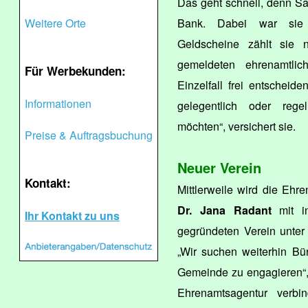
Das geht schnell, denn Sa
Weitere Orte
Bank. Dabei war sie la
Geldscheine zählt sie n
gemeldeten ehrenamtli
Für Werbekunden:
Einzelfall frei entscheide
Informationen
gelegentlich oder reg
möchten“, versichert sie.
Preise & Auftragsbuchung
Neuer Verein
Kontakt:
Mittlerweile wird die Ehr
Dr. Jana Radant
mit in
Ihr Kontakt zu uns
gegründeten Verein unter
„Wir suchen weiterhin Bürg
Gemeinde zu engagieren“, 
Ehrenamtsagentur verbin