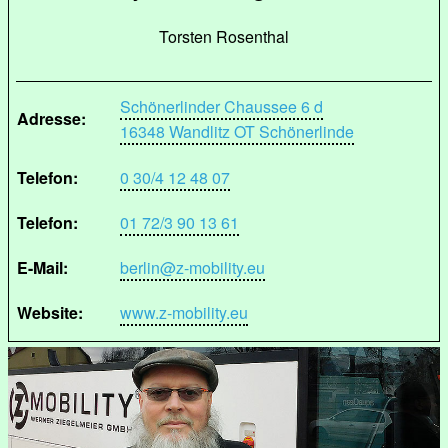
Torsten Rosenthal
Schönerlinder Chaussee 6 d
Adresse:
16348 Wandlitz OT Schönerlinde
Telefon:
0 30/4 12 48 07
Telefon:
01 72/3 90 13 61
E-Mail:
berlin@z-mobility.eu
Website:
www.z-mobility.eu