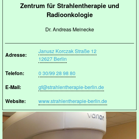
Zentrum für Strahlentherapie und
Radioonkologie
Dr. Andreas Meinecke
Janusz Korczak Straße 12
Adresse:
12627 Berlin
Telefon:
0 30/99 28 98 80
E-Mail:
gf@strahlentherapie-berlin.de
Website:
www.strahlentherapie-berlin.de