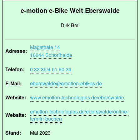
e-motion e-Bike Welt Eberswalde
Dirk Beil
Magistrale 14
Adresse:
16244 Schorfheide
Telefon:
0 33 35/4 51 90 24
E-Mail:
eberswalde@emotion-ebikes.de
Website:
www.emotion-technologies.de/eberswalde
emotion-technologies.de/eberswalde/online-
Website:
termin-buchen
Stand:
Mai 2023