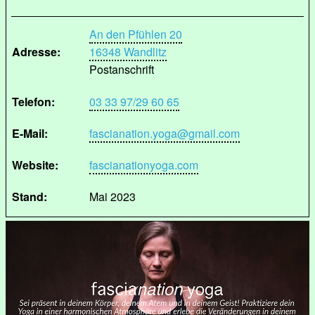
An den Pfühlen 20
Adresse:
16348 Wandlitz
Postanschrift
Telefon:
03 33 97/29 60 65
E-Mail:
fascianation.yoga@gmail.com
Website:
fascianationyoga.com
Stand:
Mai 2023