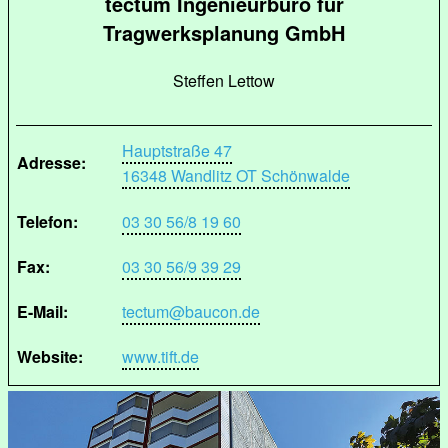
tectum Ingenieurbüro für
Tragwerksplanung GmbH
Steffen Lettow
Hauptstraße 47
Adresse:
16348 Wandlitz OT Schönwalde
Telefon:
03 30 56/8 19 60
Fax:
03 30 56/9 39 29
E-Mail:
tectum@baucon.de
Website:
www.tift.de