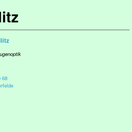
itz
itz
Augenoptik
e 68
rfelde