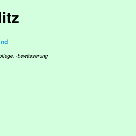
itz
and
-pflege, -bewässerung