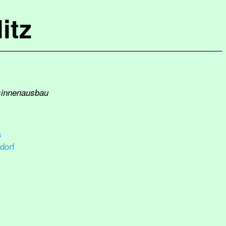
itz
usinnenausbau
a
dorf