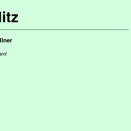
itz
lner
amt