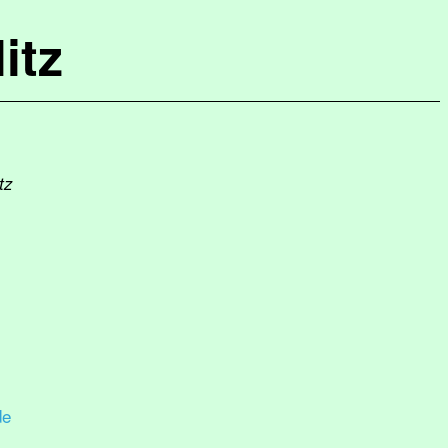
itz
tz
de