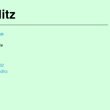
itz
an
te
32
litz