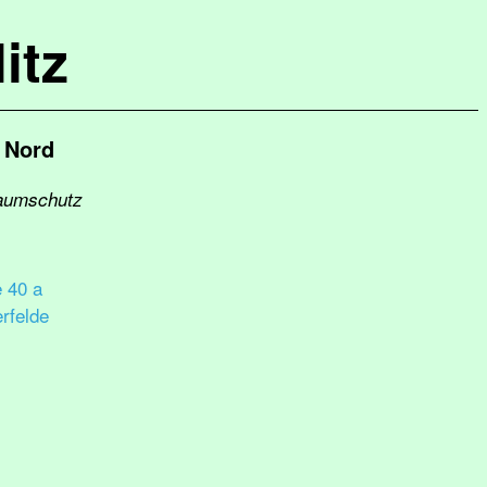
itz
 Nord
Baumschutz
e 40 a
rfelde