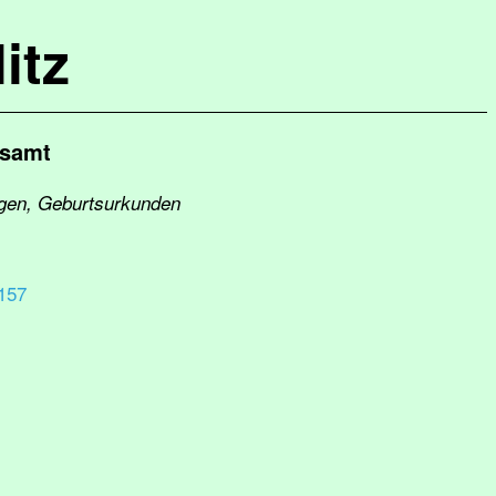
itz
esamt
igen, Geburtsurkunden
157