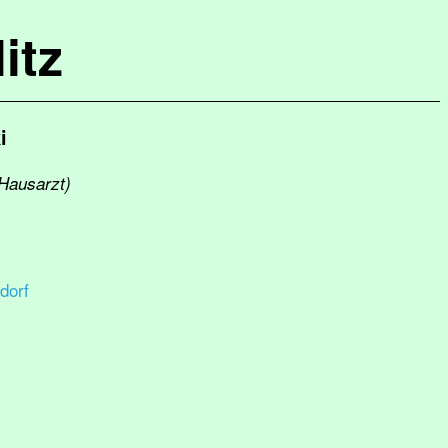
itz
i
(Hausarzt)
dorf