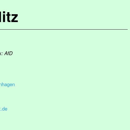
itz
k: AfD
enhagen
.de