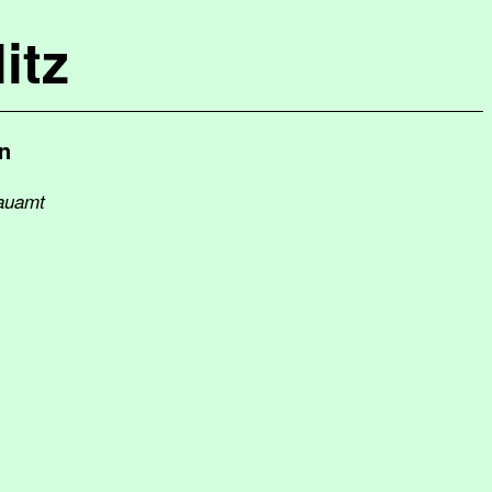
itz
n
bauamt