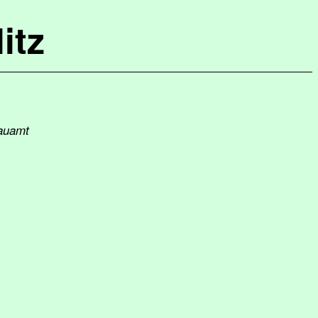
itz
bauamt