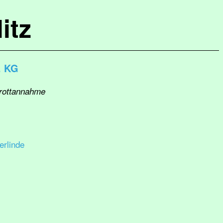
itz
. KG
hrottannahme
rlinde