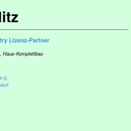
itz
y Lizenz-Partner
e, Haus-Komplettbau
e-g
dorf