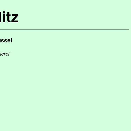
itz
üssel
merei