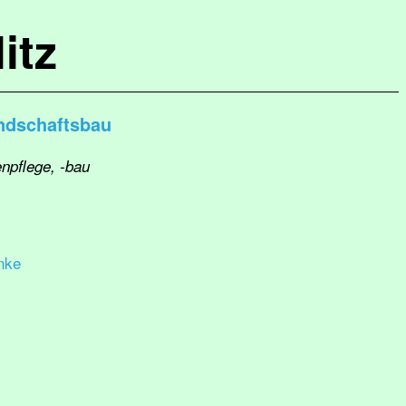
itz
ndschaftsbau
enpflege, -bau
nke