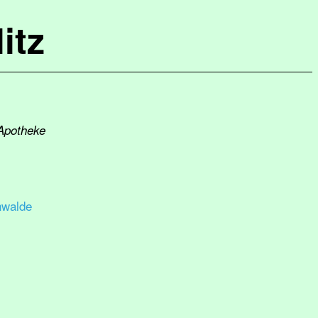
itz
 Apotheke
nwalde