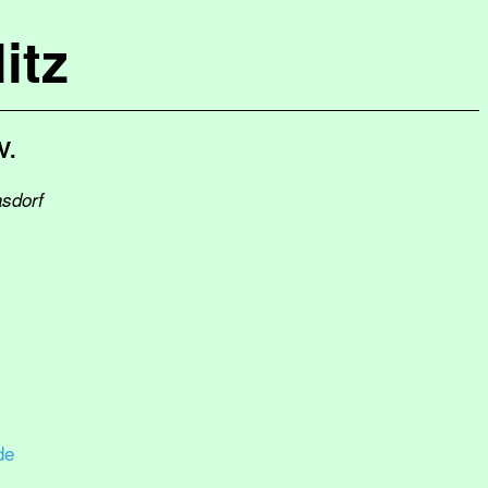
itz
V.
asdorf
de