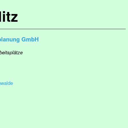
itz
splanung GmbH
beitsplätze
nwalde