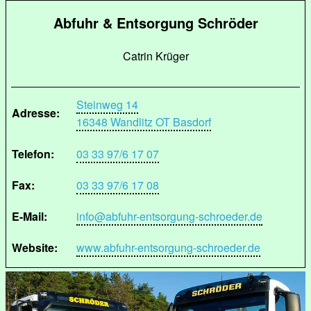
Abfuhr & Entsorgung Schröder
Catrin Krüger
Steinweg 14
Adresse:
16348 Wandlitz OT Basdorf
Telefon:
03 33 97/6 17 07
Fax:
03 33 97/6 17 08
E-Mail:
info@abfuhr-entsorgung-schroeder.de
Website:
www.abfuhr-entsorgung-schroeder.de