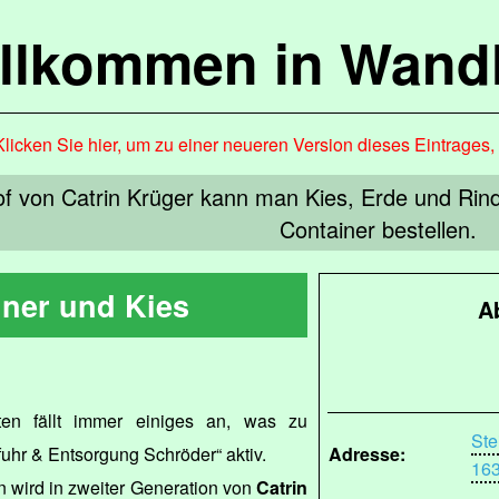
llkommen in Wandl
Klicken Sie hier, um zu einer neueren Version dieses Eintrages
f von Catrin Krüger kann man Kies, Erde und Rind
Container bestellen.
iner und Kies
A
n fällt immer einiges an, was zu
Ste
bfuhr & Entsorgung Schröder“ aktiv.
Adresse:
163
 wird in zweiter Generation von
Catrin