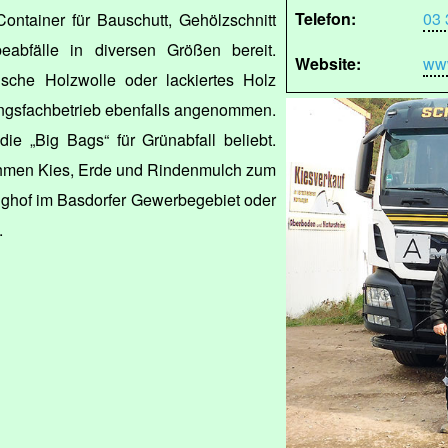
Telefon:
03 
 Container für Bauschutt, Gehölzschnitt
abfälle in diversen Größen bereit.
Website:
www
ische Holzwolle oder lackiertes Holz
gsfachbetrieb ebenfalls angenommen.
die „Big Bags“ für Grünabfall beliebt.
hmen Kies, Erde und Rindenmulch zum
nghof im Basdorfer Gewerbegebiet oder
.