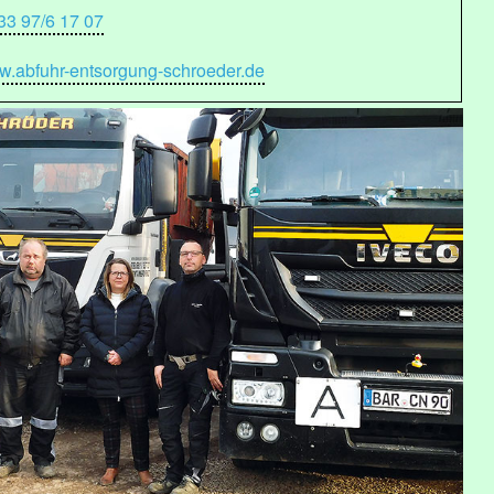
33 97/6 17 07
.abfuhr-entsorgung-schroeder.de