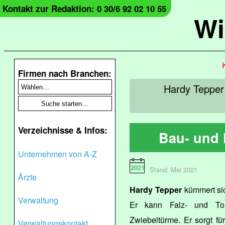
Kontakt zur Redaktion: 0 30/6 92 02 10 55
Wi
Firmen nach Branchen:
Hardy Tepper
Verzeichnisse & Infos:
Bau- und 
Unternehmen von A-Z
Stand: Mai 2021
Ärzte
Hardy Tepper
kümmert si
Verwaltung
Er kann Falz- und To
Zwiebeltürme. Er sorgt f
Verwaltungskontakt