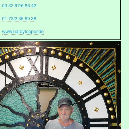
03 33 97/6 86 42
01 73/2 36 89 38
www.hardytepper.de