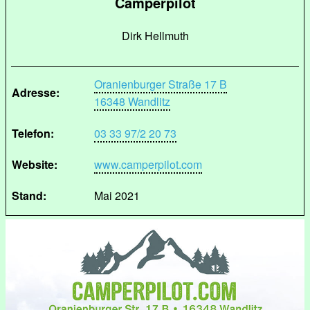
Camperpilot
Dirk Hellmuth
Oranienburger Straße 17 B
Adresse:
16348 Wandlitz
Telefon:
03 33 97/2 20 73
Website:
www.camperpilot.com
Stand:
Mai 2021